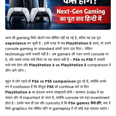
आज की gaming सिर्फ खेलने तक सीमित नहीं रह गई है, बल्कि यह एक पूरा
experience
बन चुकी है। इसी वजह से जब
PlayStation 5
आया, तो उसने
console gaming का standard काफी ऊपर उठा दिया। लेकिन
technology कभी रुकती नहीं है। अब gamers की नज़र अगले console पर
है, और सबसे ज़्यादा सर्च किया जा रहा सवाल यही है –
PS6 vs PS5
में असली
फर्क क्या होगा और
PlayStation 6 vs PlayStation 5
comparison में
कौन आगे रहेगा।
बहुत से लोग पहले ही
PS6 vs PS5 comparison
ढूंढ रहे हैं, क्योंकि उनके
मन में confusion है कि मौजूदा
PS5
को continue करें या फिर
PlayStation 6
का इंतज़ार करना समझदारी होगी। खासकर India में यह
सवाल और भी important हो जाता है, क्योंकि console एक बड़ा investment
होता है। इसके साथ ही एक और curiosity है कि
PS6 games कैसे होंगे
, क्या वे
सिर्फ graphics तक सीमित रहेंगे या gameplay में भी कोई बड़ा बदलाव आएगा।