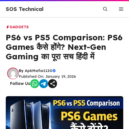
Skip
SOS Technical
Me
to
content
GADGETS
PS6 vs PS5 Comparison: PS6
Games कैसे होंगे? Next-Gen
Gaming का पूरा सच हिंदी में
By
ApkMafia1120
Published On: January 19, 2026
Follow Us